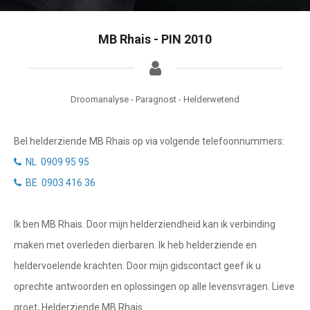
Tarotkaart
Waterman
Vissen
Getuigenissen
MB Rhais - PIN 2010
Ram
Belverzoek
Stier
Droomanalyse - Paragnost - Helderwetend
Vragen?
Tweelingen
Bel helderziende MB Rhais op via volgende telefoonnummers:
Info
Kreeft
NL 0909 95 95
Leeuw
Privacybeleid
BE 0903 416 36
Maagd
Desktop website
Ik ben MB Rhais. Door mijn helderziendheid kan ik verbinding
Weegschaal
maken met overleden dierbaren. Ik heb helderziende en
Sluit menu
Schorpioen
heldervoelende krachten. Door mijn gidscontact geef ik u
Boogschutter
oprechte antwoorden en oplossingen op alle levensvragen. Lieve
CONTACT
groet, Helderziende MB Rhais
Steenbok