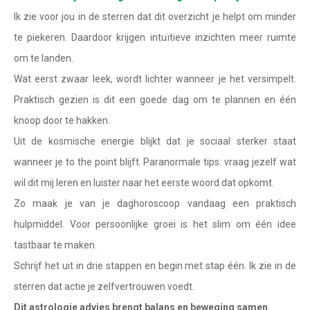
Waterman
Ik zie voor jou in de sterren dat dit overzicht je helpt om minder
Vissen
te piekeren. Daardoor krijgen intuïtieve inzichten meer ruimte
om te landen.
Ram
Wat eerst zwaar leek, wordt lichter wanneer je het versimpelt.
Stier
Praktisch gezien is dit een goede dag om te plannen en één
Tweelingen
knoop door te hakken.
Uit de kosmische energie blijkt dat je sociaal sterker staat
Kreeft
wanneer je to the point blijft. Paranormale tips: vraag jezelf wat
Leeuw
wil dit mij leren en luister naar het eerste woord dat opkomt.
Maagd
Zo maak je van je daghoroscoop vandaag een praktisch
hulpmiddel. Voor persoonlijke groei is het slim om één idee
Weegschaal
tastbaar te maken.
Schorpioen
Schrijf het uit in drie stappen en begin met stap één. Ik zie in de
Boogschutter
sterren dat actie je zelfvertrouwen voedt.
Dit astrologie advies brengt balans en beweging samen.
Steenbok