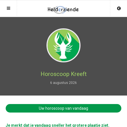
Sluit menu
Sluit menu
MENU HELDERZIENDEN.BE
UW HELDERZIENDEACCOUNT
Home
Login
Account
Aanmaken
Helderzienden
Wachtwoord
Login
Horoscoop Kreeft
Aanmaken
6 augustus 2026
Vind helderziende
Wachtwoord
COPYRIGHT 08 - 2026 MOBIEL V 2.0
Fotoreading
HELDERZIENDEN.BE
Uw horoscoop van vandaag
Horoscoop
12
Je merkt dat je vandaag sneller het grotere plaatje ziet.