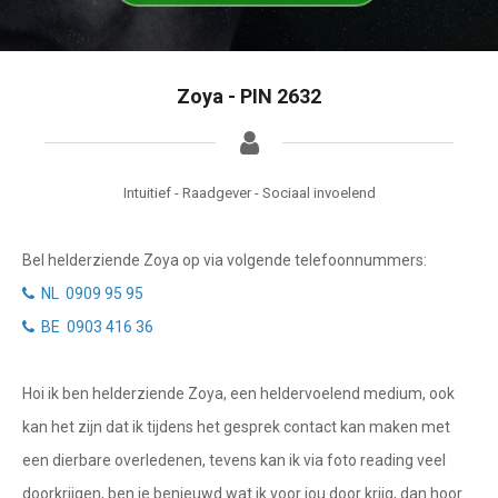
Tarotkaart
Waterman
Vissen
Getuigenissen
Zoya - PIN 2632
Ram
Belverzoek
Stier
Vragen?
Tweelingen
Intuitief - Raadgever - Sociaal invoelend
Info
Kreeft
Bel helderziende Zoya op via volgende telefoonnummers:
Leeuw
Privacybeleid
NL 0909 95 95
Maagd
BE 0903 416 36
Desktop website
Weegschaal
Hoi ik ben helderziende Zoya, een heldervoelend medium, ook
Sluit menu
Schorpioen
kan het zijn dat ik tijdens het gesprek contact kan maken met
Boogschutter
een dierbare overledenen, tevens kan ik via foto reading veel
CONTACT
doorkrijgen, ben je benieuwd wat ik voor jou door krijg, dan hoor
Steenbok